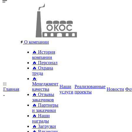
О компании
🔥 История
компании
🔥 Персонал
🔥 Охрана
труда
🔥
Менеджмент
Наши
Реализованные
Главная
качества
Новости
Фо
услуги
проекты
🔥 Отзывы
заказчиков
🔥 Партнеры
и заказчики
🔥 Наши
награды
🔥 Загрузки
🔥 Вакансии