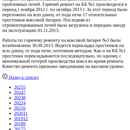
проблемных печей. Горячий ремонт на КБ №1 производился в
период с ноября 2012 г. по октябрь 2013 г. За этот период было
переложено на всю длину, от пода печи 17 отопительных
простенков коксовой батареи. Последняя из
отремонтированных печей была загружена и передана заводу
на эксплуатацию 01.11.2013.
Работы по горячему ремонту на коксовой батарее №3 были
возобновлены 30.09.2013. Ведется перекладка простенков на
всю длину, от пода печи, поточным методом. Как и на КБ №1
простенки перекладываются последовательно, по одному, с
минимальной потерей производства кокса во время ремонта.
Качество ремонта признано заводчанами на высоком уровне.
Назад к списку
2025
5
2024
7
2023
8
2022
4
2021
6
2020
11
2019
12
2018
9
2017
5