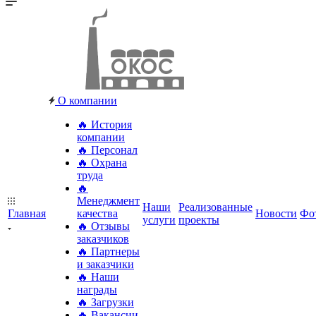
О компании
🔥 История
компании
🔥 Персонал
🔥 Охрана
труда
🔥
Менеджмент
Наши
Реализованные
Главная
качества
Новости
Фо
услуги
проекты
🔥 Отзывы
заказчиков
🔥 Партнеры
и заказчики
🔥 Наши
награды
🔥 Загрузки
🔥 Вакансии