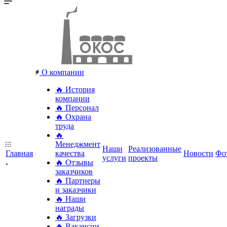
О компании
🔥 История
компании
🔥 Персонал
🔥 Охрана
труда
🔥
Менеджмент
Наши
Реализованные
Главная
качества
Новости
Фо
услуги
проекты
🔥 Отзывы
заказчиков
🔥 Партнеры
и заказчики
🔥 Наши
награды
🔥 Загрузки
🔥 Вакансии