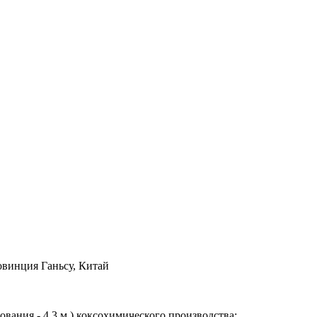
ровинция Ганьсу, Китай
вания - 4,3 м.) коксохимического производства: