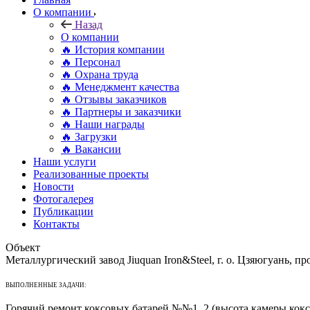
О компании
Назад
О компании
🔥 История компании
🔥 Персонал
🔥 Охрана труда
🔥 Менеджмент качества
🔥 Отзывы заказчиков
🔥 Партнеры и заказчики
🔥 Наши награды
🔥 Загрузки
🔥 Вакансии
Наши услуги
Реализованные проекты
Новости
Фотогалерея
Публикации
Контакты
Объект
Металлургический завод Jiuquan Iron&Steel, г. о. Цзяюгуань, п
ВЫПОЛНЕННЫЕ ЗАДАЧИ:
Горячий ремонт коксовых батарей №№1, 2 (высота камеры коксо