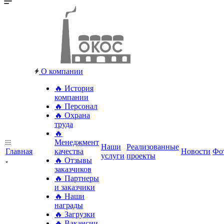
О компании
🔥 История
компании
🔥 Персонал
🔥 Охрана
труда
🔥
Менеджмент
Наши
Реализованные
Главная
качества
Новости
Фо
услуги
проекты
🔥 Отзывы
заказчиков
🔥 Партнеры
и заказчики
🔥 Наши
награды
🔥 Загрузки
🔥 Вакансии